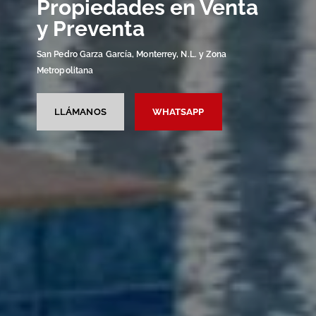
Propiedades en Venta
y Preventa
San Pedro Garza García, Monterrey, N.L. y Zona
Metropolitana
LLÁMANOS
WHATSAPP